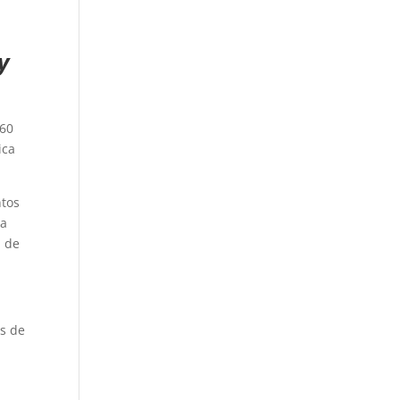
y
 60
ica
ntos
 a
a de
es de