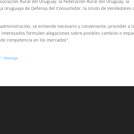
sociación Rural del Uruguay, la Federación Rural del Uruguay, la
iga Uruguaya de Defensa del Consumidor, la Unión de Vendedores 
 administración, se entiende necesario y conveniente, proceder a l
os interesados formulen alegaciones sobre posibles cambios o impa
s de competencia en los mercados”.
º
Descarga