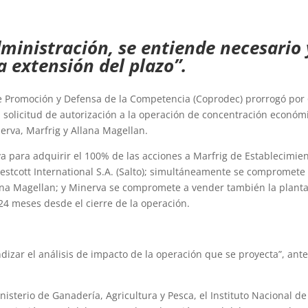
ministración, se entiende necesario 
a extensión del plazo”.
 Promoción y Defensa de la Competencia (Coprodec) prorrogó por
a solicitud de autorización a la operación de concentración económ
nerva, Marfrig y Allana Magellan.
va para adquirir el 100% de las acciones a Marfrig de Establecimie
 Prestcott International S.A. (Salto); simultáneamente se compromete
lana Magellan; y Minerva se compromete a vender también la plant
24 meses desde el cierre de la operación.
zar el análisis de impacto de la operación que se proyecta”, ant
inisterio de Ganadería, Agricultura y Pesca, el Instituto Nacional de