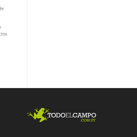
de
a
ctos