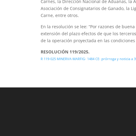
Carnes, la Dirección Nacional de Aduanas, la A
Asociación de Consignatarios de Ganado, la L
Carne, entre otros.
En la resolución se lee: “Por razones de buena
extensión del plazo efectos de que los tercer
de la operación proyectada en las condicione
RESOLUCIÓN 119/2025.
R 119-025 MINERVA-MARFIG- 1484 CE- prórroga y noticia a 3