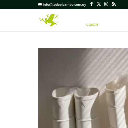
info@todoelcampo.com.uy