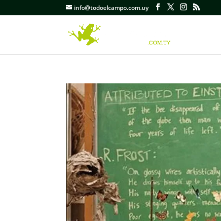
info@todoelcampo.com.uy