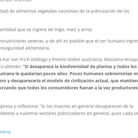
edad) de alimentos vegetales necesitan de la polinización de los
antidad que se ingiere de trigo, maíz y arroz.
esnutriciones severas, y de ahí es posible que el ser humano ingre
inseguridad alimentaria.
a Kar von Frich (etólogo y Premio Nobel austríaco), Manzano ensay
ico alemán:
“Si desaparece la biodiversidad de plantas y todos los
n humana le quedarían pocos años. Pocos humanos sobrevivirían 
ro y desaparecería el modelo de civilización actual, que mantie
orzando que todos los consumidores fueran a la vez productores
presa y reflexiona: “Si los insectos en general desaparecen de la
Cuidemos a nuestros vectores polinizadores en general, pues cada u
lmena
.