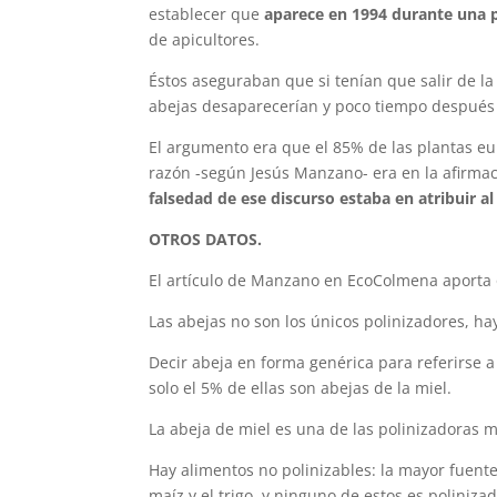
establecer que
aparece en 1994 durante una p
de apicultores.
Éstos aseguraban que si tenían que salir de la
abejas desaparecerían y poco tiempo después
El argumento era que el 85% de las plantas e
razón -según Jesús Manzano- era en la afirma
falsedad de ese discurso estaba en atribuir al
OTROS DATOS.
El artículo de Manzano en EcoColmena aporta o
Las abejas no son los únicos polinizadores, ha
Decir abeja en forma genérica para referirse a
solo el 5% de ellas son abejas de la miel.
La abeja de miel es una de las polinizadoras m
Hay alimentos no polinizables: la mayor fuente
maíz y el trigo, y ninguno de estos es poliniza