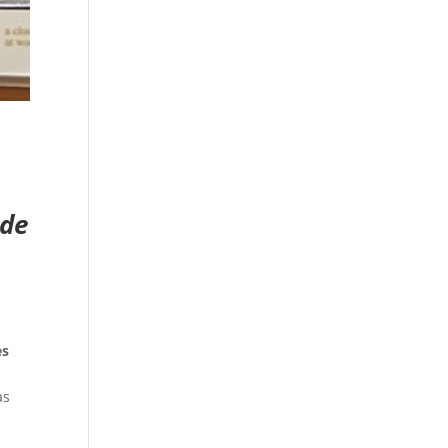
nde
es
as