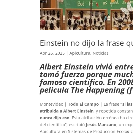
Einstein no dijo la frase q
Abr 26, 2025
|
Apicultura
,
Noticias
Albert Einstein vivió entr
tomó fuerza porque much
famoso científico. En 200
película The Happening (f
Montevideo |
Todo El Campo
| La frase
“si la
atribuida a Albert Einstein
, y repetida const
nunca dijo eso
. Esta atribución errónea ha c
del científico”, escribió
Jesús Manzano
, un exp
Apicultura en Sistemas de Producción Ecológica