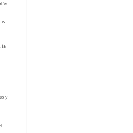
nión
las
e,
la
as y
el