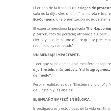
El origen de la frase es un
eslogan de protest
solo no la dijo, sino que es “inconcreta e im
EcoColmena
, una organización no gubernamen
El experto menciona
la película The Happening
pizarrón, foto de portada) atribuida a Albert E
cierto” y es que “si uno quiere que se preste 
reconocido y respetado”.
UN MENSAJE IMPACTANTE.
“Leer que si las abejas Apis mellifera desapar
dijo Einstein, más todavía. Y si le agregamos,
de miedo”.
Pero la realidad es que “Einstein no lo dijo” y
de Einstein y las abejas”.
EL ENGAÑO EMPEZÓ EN BÉLGICA.
Investigadores y estudiosas de la vida en Eins